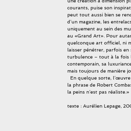
une création à dimension plu
courants, puise son inspirat
peut tout aussi bien se re
d’un magazine, les entrelac
uniquement au sein des musé
au «Grand Art». Pour autant
quelconque art officiel, ni
laisser pénétrer, parfois en 
turbulence – tout à la fois
contemporain, sa luxuriance 
mais toujours de manière jo
  En quelque sorte, l’œuvre de Meln pourrait se situer dans le prolongement de 
la phrase de Robert Combas :
la peins n’est pas réaliste.»
texte : Aurélien Lepage, 2