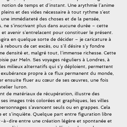
 notion de temps et d’instant. Une arythmie l’anime 
 pleins et des vides nécessaire à tout rythme s’est 
à une immédiateté des choses et de la pensée, 
s, ne s’inscrivant plus dans aucune durée – cette 
t avenir s’entrelacent pour constituer le présent. 
s’agira en quelque sorte de décider – je caricature à 
 à rebours de cet excès, ou s’il désire s’y fondre 
me densité et, malgré tout, l’immense richesse. Cette 
hoisie par Meln. Ses voyages réguliers à Londres, à 
les milieux alternatifs qui s’y déploient, permettent 
 exubérance propre à ce flux permanent du monde, 
ser ensuite fluer au cœur de ses œuvres, une fois 
telier luron. 
es images très colorées et graphiques, les villes 
 personnages s’avancent seuls ou en grappes. Cela 
ie et s’inquiète. Quelque part entre figuration libre 
st-à-dire entre une création légère et spontanée et 