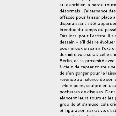
au quotidien, a perdu toute
désormais : l’alternance des
effacée pour laisser place 
disparaissant sitôt apparue
étendue du temps où passé e
Dès lors, pour l’artiste, il 
dessein - s’il désire évoluer
pour mieux en saisir l’extrê
dernière voie serait celle c
Berlin, et sa proximité avec 
à Meln de capter toute une
de s’en gorger pour le lais
revenue au  silence de son a
  Meln peint, sculpte en usant de matériaux de récupération, illustre des 
pochettes de disques. Dans s
élancent leurs tours et les
grouille et s’amuse, cela cr
et figuration narrative, c’e