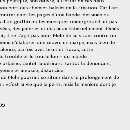
s politique, son œuvre, à l’instar de ces deux 
ion hors des chemins balisés de la création. Car l’art 
ncontrer dans les pages d’une bande-dessinée ou 
s d’un graffiti ou les musiques underground, et pas 
es, des galeries et des lieux habituellement dédiés 
, il ne s’agit pas pour Meln de se situer contre un 
 même d’élaborer une œuvre en marge, mais bien de 
silence, parfois avec bruit et fracas, cette 
 le trouble et le tourbillon - du monde 
urbaine, tantôt la désirant, tantôt la dénonçant, 
yeuse et amusée, distanciée. 
 «c’est la vie que je peins, mais la manière dont je 
009