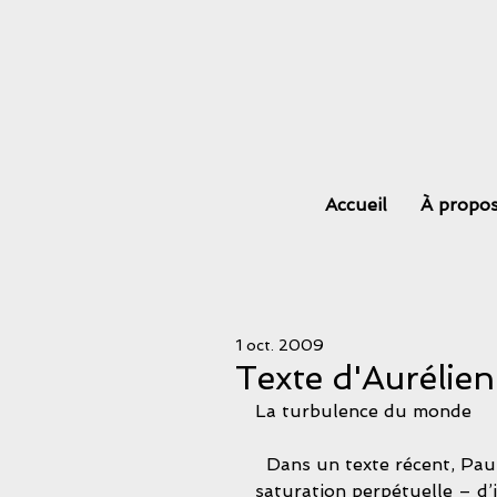
Accueil
À propo
1 oct. 2009
Texte d'Aurélie
La turbulence du monde
  Dans un texte récent, Paul Virilio estime que la société contemporaine, par la 
saturation perpétuelle – d’