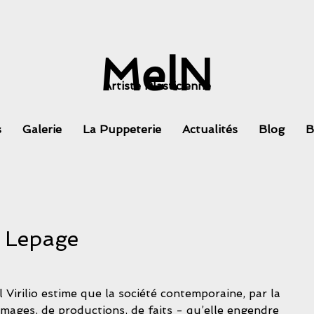
MelN
Artiste Plasticienne
s
Galerie
La Puppeterie
Actualités
Blog
B
n Lepage
images, de productions, de faits - qu’elle engendre 