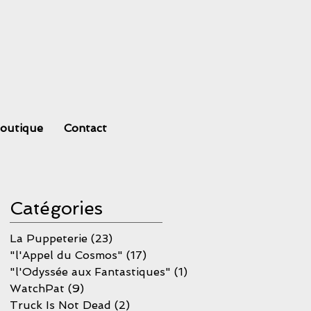
outique
Contact
Catégories
La Puppeterie
(23)
23 posts
"l'Appel du Cosmos"
(17)
17 posts
"l'Odyssée aux Fantastiques"
(1)
1 post
WatchPat
(9)
9 posts
Truck Is Not Dead
(2)
2 posts