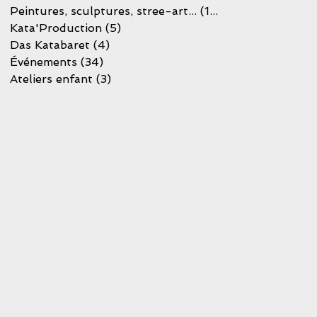
Peintures, sculptures, stree-art...
(16)
16 posts
Kata'Production
(5)
5 posts
Das Katabaret
(4)
4 posts
Événements
(34)
34 posts
Ateliers enfant
(3)
3 posts