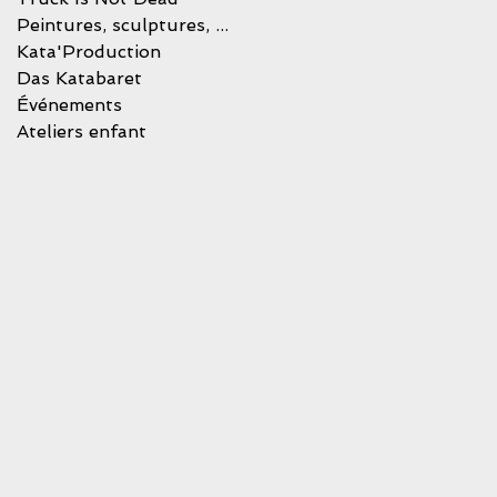
Peintures, sculptures, stree-art...
Kata'Production
Das Katabaret
Événements
"
Ateliers enfant
é