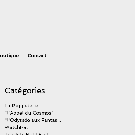
outique
Contact
Catégories
La Puppeterie
 à
"l'Appel du Cosmos"
"l'Odyssée aux Fantastiques"
WatchPat
Truck Is Not Dead